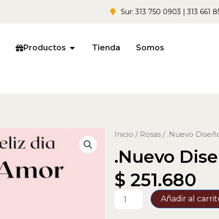
Sur: 313 750 0903 | 313 661 8
Open Productos
Productos
Tienda
Somos
Inicio
/
Rosas
/ .Nuevo Diseñ
.Nuevo Dise
$
251.680
.Nuevo
Añadir al carrit
Diseño
Rosas