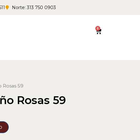
511
Norte: 313 750 0903
0
Cart
o Rosas 59
ño Rosas 59
o