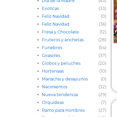
Día de la Madre
(43)
Exoticas
(33)
Feliz Navidad
(0)
Feliz Navidad
(36)
Fresa y Chocolate
(12)
Fruteros y anchetas
(28)
Funebres
(54)
Girasoles
(37)
Globos y peluches
(20)
Hortensias
(10)
Mariachis y desayunos
(0)
Nacimientos
(32)
Nueva tendencia
(29)
Orquideas
(7)
Ramo para Hombres
(27)