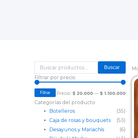
Buscar
Buscar
Mo
por:
Precio
Precio
Filtrar por precio
mínim
máxi
Filtrar
Precio:
$ 20.000
—
$ 1.100.000
Categorías del producto
Botelleros
(35)
Caja de rosas y bouquets
(53)
Desayunos y Mariachis
(6)