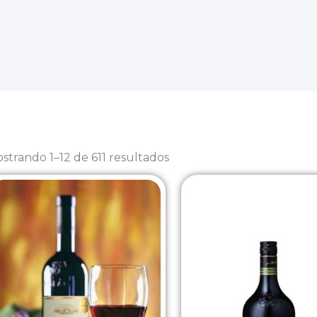
Sorted
by
strando 1–12 de 611 resultados
latest
o
mo