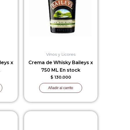
Vinos y Licores
leys x
Crema de Whisky Baileys x
k
750 ML En stock
$
130.000
Añadir al carrito