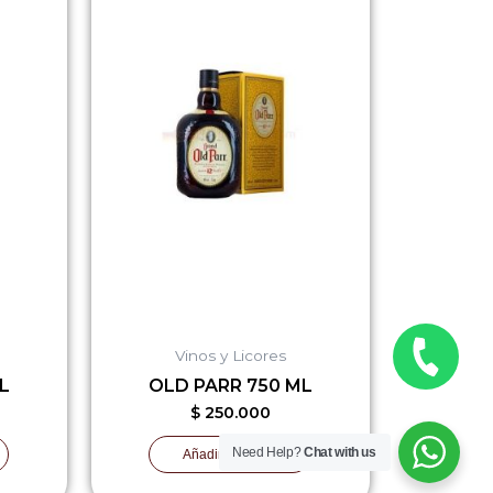
Vinos y Licores
L
OLD PARR 750 ML
$
250.000
Need Help?
Chat with us
Añadir al carrito