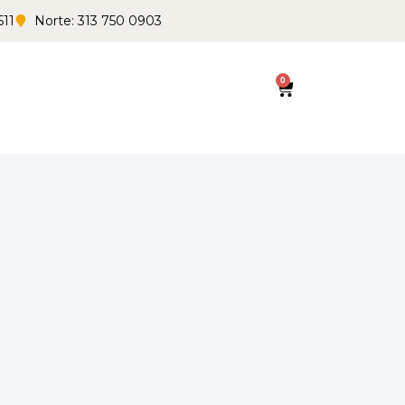
511
Norte: 313 750 0903
0
Cart