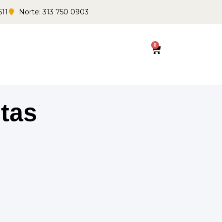
511
Norte: 313 750 0903
0
Cart
tas