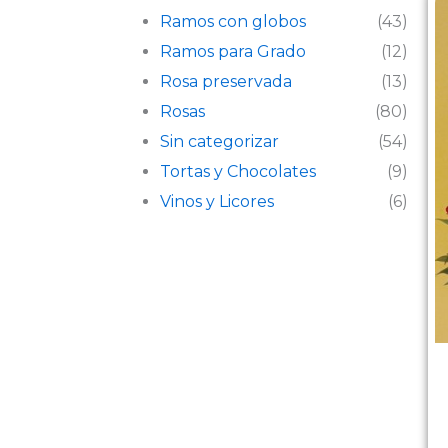
Ramos con globos
(43)
Ramos para Grado
(12)
Rosa preservada
(13)
Rosas
(80)
Sin categorizar
(54)
Tortas y Chocolates
(9)
Vinos y Licores
(6)