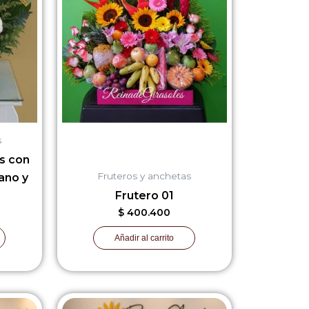
s
s con
Fruteros y anchetas
ano y
Frutero 01
$
400.400
Añadir al carrito