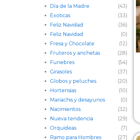
Día de la Madre
(43)
Exoticas
(33)
Feliz Navidad
(36)
Feliz Navidad
(0)
Fresa y Chocolate
(12)
Fruteros y anchetas
(28)
Funebres
(54)
Girasoles
(37)
Globos y peluches
(20)
Hortensias
(10)
Mariachis y desayunos
(0)
Nacimientos
(32)
Nueva tendencia
(29)
Orquideas
(7)
Ramo para Hombres
(27)