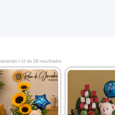
Sorted
by
strando 1–12 de 28 resultados
latest
o
mo