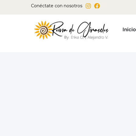
Ir
Conéctate con nosotros
al
contenido
Inicio