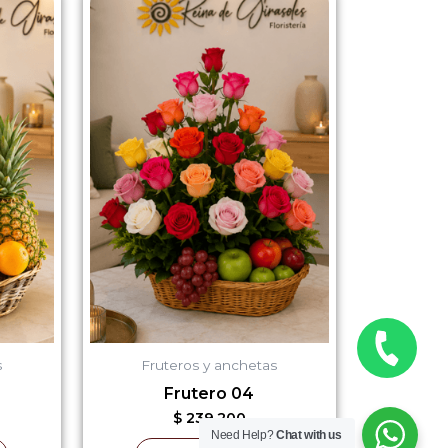
s
Fruteros y anchetas
Frutero 04
$
239.200
Need Help?
Chat with us