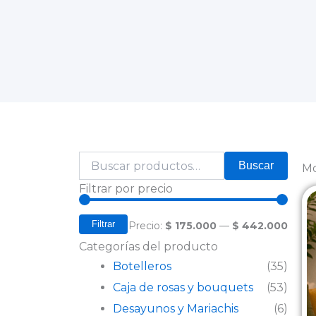
Buscar
Buscar
Mo
por:
Precio
Precio
Filtrar por precio
mínim
máxi
Filtrar
Precio:
$ 175.000
—
$ 442.000
Categorías del producto
Botelleros
(35)
Caja de rosas y bouquets
(53)
Desayunos y Mariachis
(6)