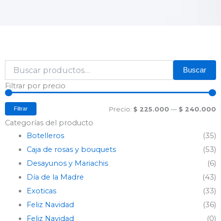
Buscar
Buscar
por:
P
P
Filtrar por precio
m
m
Filtrar
Precio:
$ 225.000
—
$ 240.000
Categorías del producto
Botelleros
(35)
Caja de rosas y bouquets
(53)
Desayunos y Mariachis
(6)
Día de la Madre
(43)
Exoticas
(33)
Feliz Navidad
(36)
Feliz Navidad
(0)