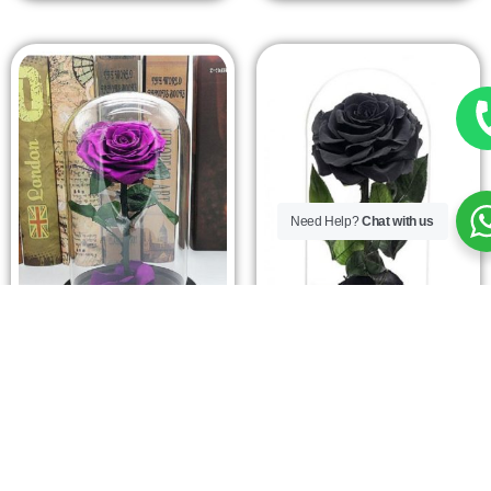
Need Help?
Chat with us
Rosa preservada
Rosa preservada
6. Rosa PURPURA
7. Rosa NEGRA
Preservada
Preservada
$
225.000
$
225.000