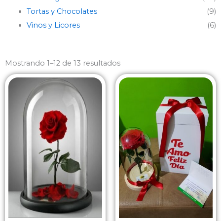
Tortas y Chocolates
(9)
Vinos y Licores
(6)
Sorted
by
Mostrando 1–12 de 13 resultados
latest