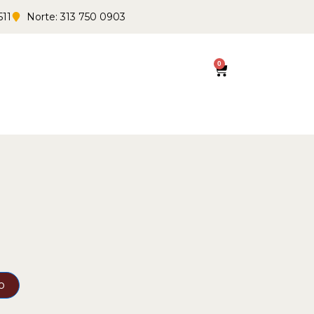
511
Norte: 313 750 0903
0
Cart
o