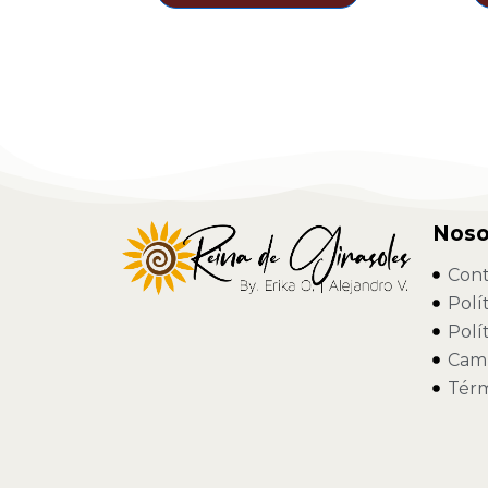
Noso
Cont
Polí
Polí
Camb
Térm