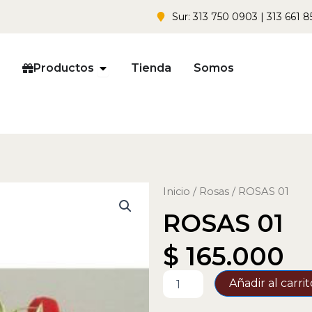
Sur: 313 750 0903 | 313 661 8
Open Productos
Productos
Tienda
Somos
Inicio
/
Rosas
/ ROSAS 01
ROSAS 01
$
165.000
ROSAS
Añadir al carrit
01
cantidad