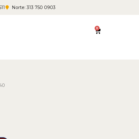
511
Norte: 313 750 0903
0
Cart
40