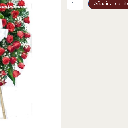
Funebre-
Añadir al carrit
40
cantidad