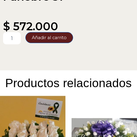
$
572.000
Funebre
Añadir al carrito
31
cantidad
Productos relacionados