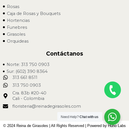
Rosas
Caja de Rosas y Bouquets
Hortencias
Funebres
Girasoles
Orquideas
Contáctanos
Norte: 313 750 0903
Sur: (602) 390 8364
313 661 8511
313 750 0903
Cra. 83b #20-40
Cali - Colombia
floristeria@reinadegirasoles.com
Need Help?
Chat with us
© 2024 Reina de Girasoles | All Rights Reserved | Powered by Huno Labs