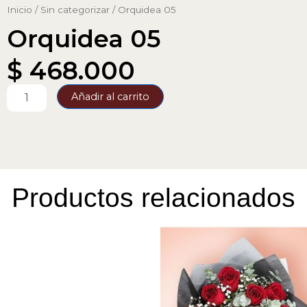
Inicio
/
Sin categorizar
/ Orquidea 05
Orquidea 05
$
468.000
Orquidea
Añadir al carrito
05
cantidad
Productos relacionados