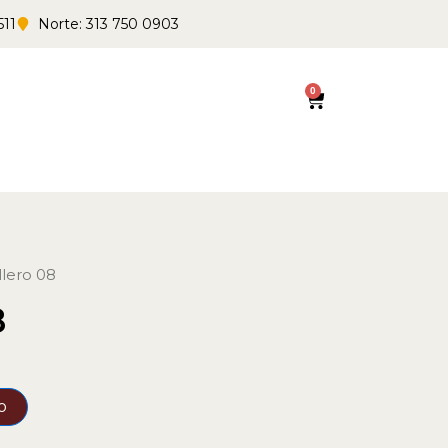
511
Norte: 313 750 0903
0
Cart
llero 08
8
o