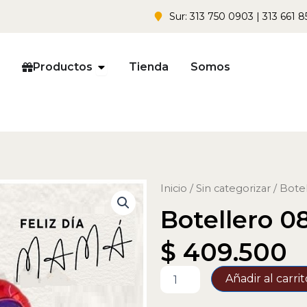
Sur: 313 750 0903 | 313 661 8
Open Productos
Productos
Tienda
Somos
Inicio
/
Sin categorizar
/ Bote
Botellero 0
$
409.500
Botellero
Añadir al carrit
08
cantidad