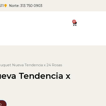
511
Norte: 313 750 0903
0
Cart
uquet Nueva Tendencia x 24 Rosas
eva Tendencia x
o