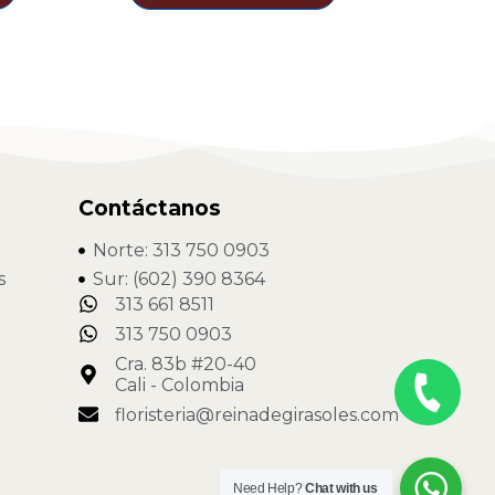
Contáctanos
Norte: 313 750 0903
s
Sur: (602) 390 8364
313 661 8511
313 750 0903
Cra. 83b #20-40
Cali - Colombia
floristeria@reinadegirasoles.com
Need Help?
Chat with us