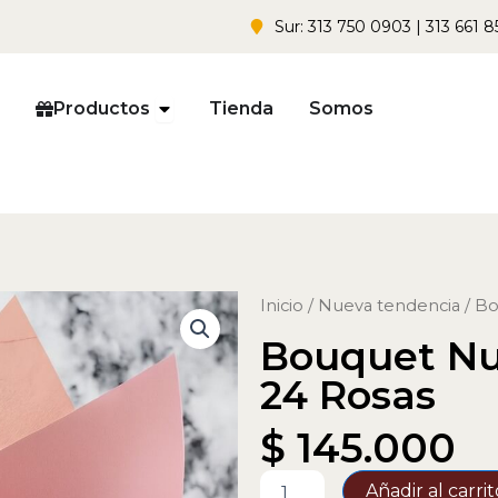
Sur: 313 750 0903 | 313 661 8
Open Productos
Productos
Tienda
Somos
Inicio
/
Nueva tendencia
/ Bo
Bouquet Nu
24 Rosas
$
145.000
Bouquet
Añadir al carrit