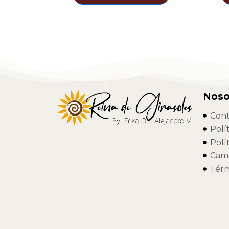
Noso
Cont
Polí
Polí
Camb
Térm