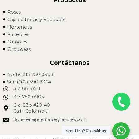
Productos
Rosas
Caja de Rosas y Bouquets
Hortencias
Funebres
Girasoles
Orquideas
Contáctanos
Norte: 313 750 0903
Sur: (602) 390 8364
313 661 8511
313 750 0903
Cra. 83b #20-40
Cali - Colombia
floristeria@reinadegirasoles.com
Need Help?
Chat with us