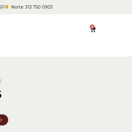
511
Norte: 313 750 0903
0
Cart
6
6
o