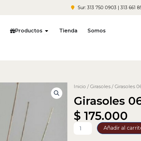
Sur: 313 750 0903 | 313 661 8
Open Productos
Productos
Tienda
Somos
Inicio
/
Girasoles
/ Girasoles 0
Girasoles 0
$
175.000
Girasoles
Añadir al carrit
06
cantidad