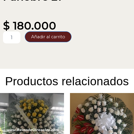
$
180.000
Funebre
Añadir al carrito
21
cantidad
Productos relacionados