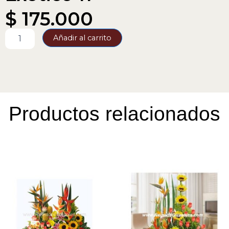
$
175.000
Exotico
Añadir al carrito
11
cantidad
Productos relacionados