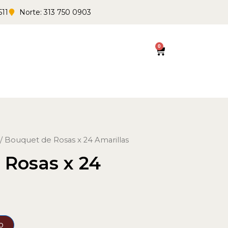
511
Norte: 313 750 0903
0
Cart
/ Bouquet de Rosas x 24 Amarillas
 Rosas x 24
o