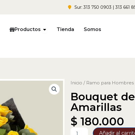
Sur: 313 750 0903 | 313 661 8
Open Productos
Productos
Tienda
Somos
Inicio
/
Ramo para Hombres
Bouquet de
Amarillas
$
180.000
Bouquet
Añadir al carrit