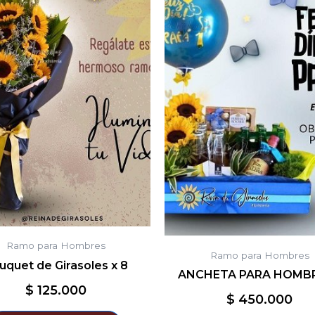
Ramo para Hombres
Ramo para Hombres
uquet de Girasoles x 8
ANCHETA PARA HOMBR
$
125.000
$
450.000