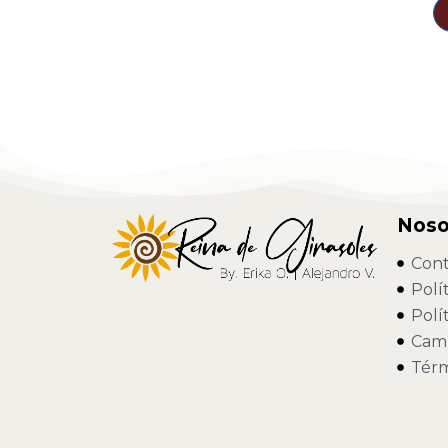
Noso
Cont
Polí
Polí
Camb
Térm