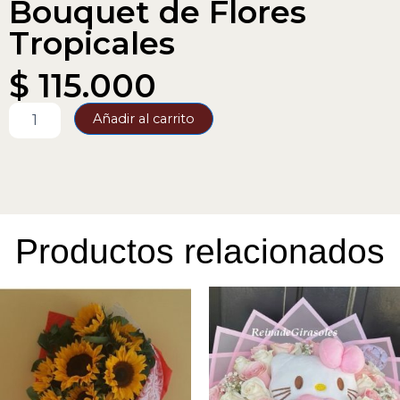
Bouquet de Flores
Tropicales
$
115.000
Bouquet
Añadir al carrito
de
Flores
Tropicales
cantidad
Productos relacionados