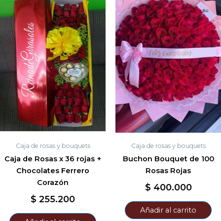
Caja de rosas y bouquets
Caja de rosas y bouquets
Caja de Rosas x 36 rojas +
Buchon Bouquet de 100
Chocolates Ferrero
Rosas Rojas
Corazón
$
400.000
$
255.200
Añadir al carrito