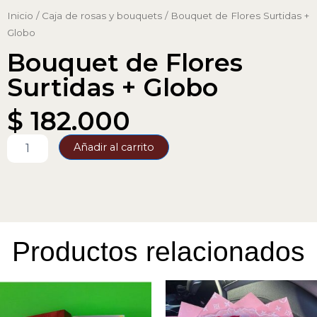
Inicio
/
Caja de rosas y bouquets
/ Bouquet de Flores Surtidas +
Globo
Bouquet de Flores
Surtidas + Globo
$
182.000
Bouquet
Añadir al carrito
de
Flores
Surtidas
+
Globo
cantidad
Productos relacionados