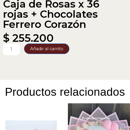
Caja de Rosas x 36
rojas + Chocolates
Ferrero Corazón
$
255.200
Caja
Añadir al carrito
de
Rosas
x
36
rojas
+
Chocolates
Productos relacionados
Ferrero
Corazón
cantidad