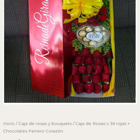
Inicio
/
Caja de rosas y bouquets
/ Caja de Rosas x 36 rojas +
Chocolates Ferrero Corazón