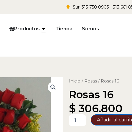
Sur: 313 750 0903 | 313 661 8
Open Productos
Productos
Tienda
Somos
Inicio
/
Rosas
/ Rosas 16
Rosas 16
$
306.800
Rosas
Añadir al carrit
16
cantidad