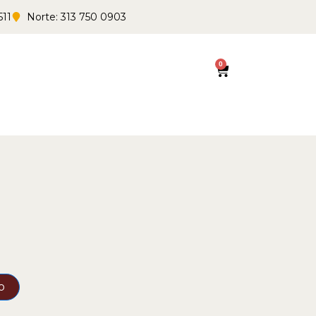
511
Norte: 313 750 0903
0
Cart
o