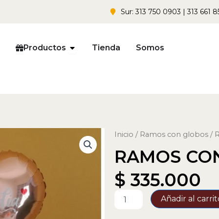
Sur: 313 750 0903 | 313 661 8
Open Productos
Productos
Tienda
Somos
Inicio
/
Ramos con globos
/ 
RAMOS CO
$
335.000
RAMOS
Añadir al carrit
CON
GLOBOS