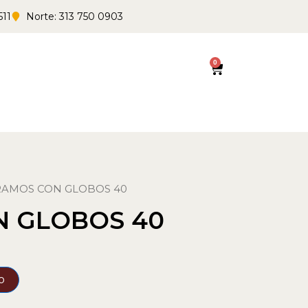
511
Norte: 313 750 0903
0
Cart
RAMOS CON GLOBOS 40
N GLOBOS 40
o