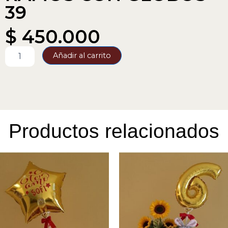
39
$
450.000
RAMOS
Añadir al carrito
CON
GLOBOS
39
cantidad
Productos relacionados