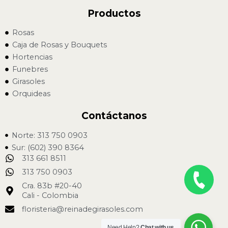
Productos
Rosas
Caja de Rosas y Bouquets
Hortencias
Funebres
Girasoles
Orquideas
Contáctanos
Norte: 313 750 0903
Sur: (602) 390 8364
313 661 8511
313 750 0903
Cra. 83b #20-40
Cali - Colombia
floristeria@reinadegirasoles.com
Need Help?
Chat with us