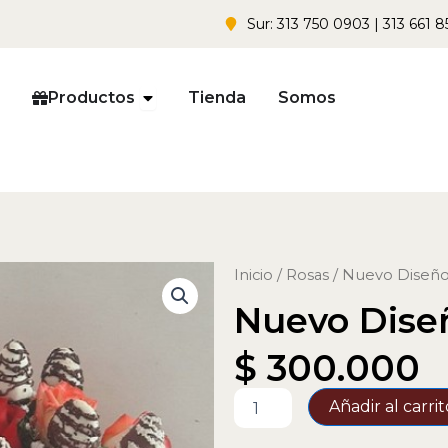
Sur: 313 750 0903 | 313 661 8
Open Productos
Productos
Tienda
Somos
Inicio
/
Rosas
/ Nuevo Diseño
Nuevo Dise
$
300.000
Nuevo
Añadir al carrit
Diseño
Rosas