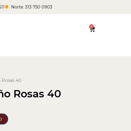
511
Norte: 313 750 0903
0
Cart
 Rosas 40
ño Rosas 40
o