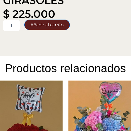
GIRASOLES
$
225.000
BOUQUET
Añadir al carrito
X
10
GIRASOLES
cantidad
Productos relacionados