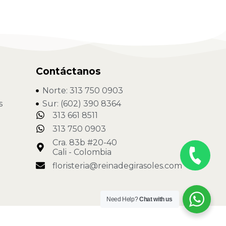
Contáctanos
Norte: 313 750 0903
s
Sur: (602) 390 8364
313 661 8511
313 750 0903
Cra. 83b #20-40
Cali - Colombia
floristeria@reinadegirasoles.com
Need Help?
Chat with us