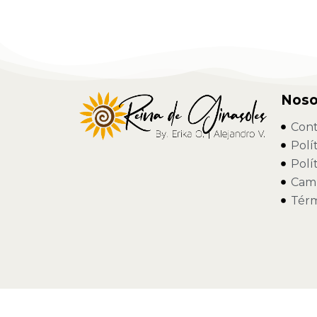
Noso
Cont
Polí
Polí
Camb
Térm