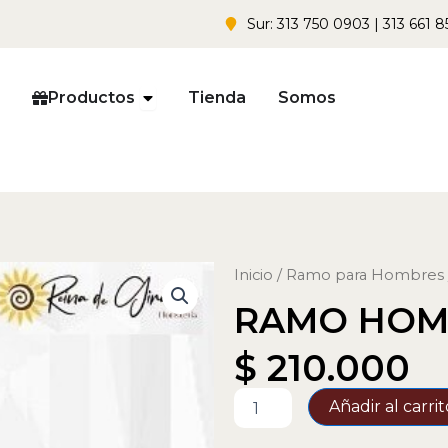
Sur: 313 750 0903 | 313 661 8
Open Productos
Productos
Tienda
Somos
Inicio
/
Ramo para Hombres
RAMO HOM
$
210.000
RAMO
Añadir al carrit
HOMBRE
05