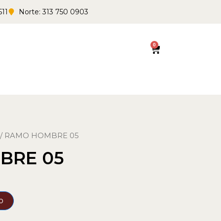
511
Norte: 313 750 0903
0
Cart
/ RAMO HOMBRE 05
BRE 05
o