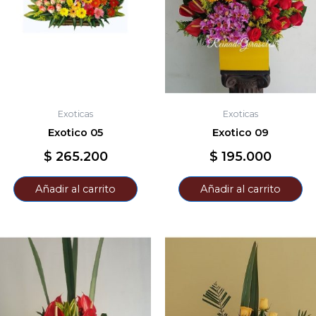
Exoticas
Exoticas
Exotico 05
Exotico 09
$
265.200
$
195.000
Añadir al carrito
Añadir al carrito