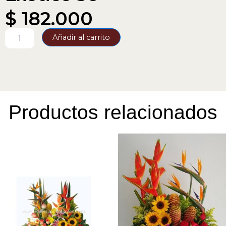
$
182.000
Exotico
Añadir al carrito
36
cantidad
Productos relacionados