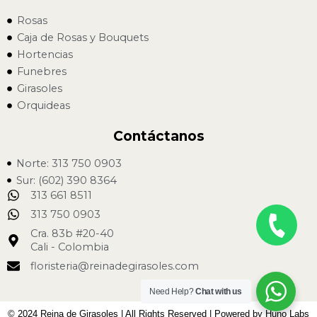
Rosas
Caja de Rosas y Bouquets
Hortencias
Funebres
Girasoles
Orquideas
Contáctanos
Norte: 313 750 0903
Sur: (602) 390 8364
313 661 8511
313 750 0903
Cra. 83b #20-40
Cali - Colombia
floristeria@reinadegirasoles.com
Need Help?
Chat with us
© 2024 Reina de Girasoles | All Rights Reserved | Powered by Huno Labs