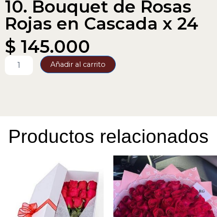
10. Bouquet de Rosas
Rojas en Cascada x 24
$
145.000
10.
Añadir al carrito
Bouquet
de
Rosas
Rojas
en
Cascada
x
Productos relacionados
24
cantidad