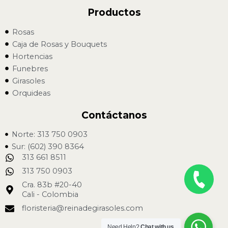
Productos
Rosas
Caja de Rosas y Bouquets
Hortencias
Funebres
Girasoles
Orquideas
Contáctanos
Norte: 313 750 0903
Sur: (602) 390 8364
313 661 8511
313 750 0903
Cra. 83b #20-40
Cali - Colombia
floristeria@reinadegirasoles.com
Need Help?
Chat with us